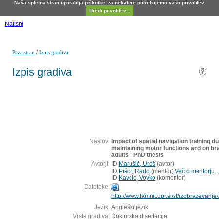
Naša spletna stran uporablja piškotke, za nekatere potrebujemo vašo privolitev.
Uredi privolitev...
Natisni
/
Prva stran
Izpis gradiva
Izpis gradiva
Naslov:
Impact of spatial navigation training d
maintaining motor functions and on brai
adults : PhD thesis
Avtorji:
ID
Marušič, Uroš
(
avtor
)
ID
Pišot, Rado
(
mentor
)
Več o mentorju...
ID
Kavcic, Voyko
(
komentor
)
Datoteke:
http://www.famnit.upr.si/sl/izobrazevanj
Jezik:
Angleški jezik
Vrsta gradiva:
Doktorska disertacija