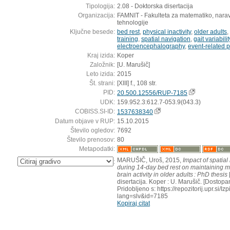
Tipologija:
2.08 - Doktorska disertacija
Organizacija:
FAMNIT - Fakulteta za matematiko, narav
tehnologije
Ključne besede:
bed rest
,
physical inactivity
,
older adults
,
training
,
spatial navigation
,
gait variabilit
electroencephalography
,
event-related p
Kraj izida:
Koper
Založnik:
[U. Marušič]
Leto izida:
2015
Št. strani:
[XIII] f., 108 str.
PID:
20.500.12556/RUP-7185
UDK:
159.952.3:612.7-053.9(043.3)
COBISS.SI-ID:
1537638340
Datum objave v RUP:
15.10.2015
Število ogledov:
7692
Število prenosov:
80
Metapodatki:
MARUŠIČ, Uroš, 2015,
Impact of spatial
:
during 14-day bed rest on maintaining m
brain activity in older adults : PhD thesis
disertacija. Koper : U. Marušič. [Dostop
Pridobljeno s: https://repozitorij.upr.si/I
lang=slv&id=7185
Kopiraj citat