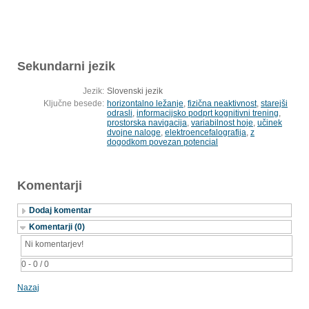
Sekundarni jezik
Jezik:
Slovenski jezik
Ključne besede:
horizontalno ležanje
,
fizična neaktivnost
,
starejši
odrasli
,
informacijsko podprt kognitivni trening
,
prostorska navigacija
,
variabilnost hoje
,
učinek
dvojne naloge
,
elektroencefalografija
,
z
dogodkom povezan potencial
Komentarji
Dodaj komentar
Komentarji (0)
Ni komentarjev!
0 - 0 / 0
Nazaj