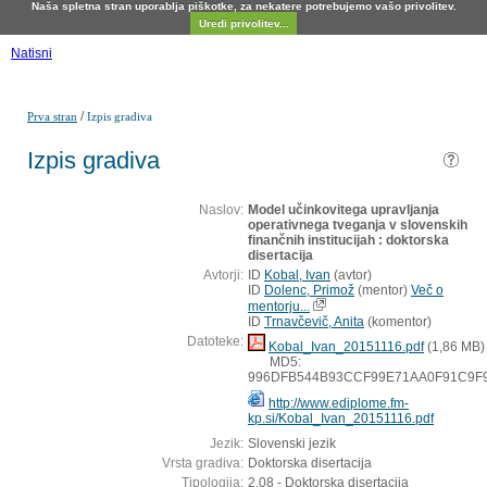
Naša spletna stran uporablja piškotke, za nekatere potrebujemo vašo privolitev.
Uredi privolitev...
Natisni
/
Prva stran
Izpis gradiva
Izpis gradiva
Naslov:
Model učinkovitega upravljanja
operativnega tveganja v slovenskih
finančnih institucijah : doktorska
disertacija
Avtorji:
ID
Kobal, Ivan
(
avtor
)
ID
Dolenc, Primož
(
mentor
)
Več o
mentorju...
ID
Trnavčevič, Anita
(
komentor
)
Datoteke:
Kobal_Ivan_20151116.pdf
(1,86 MB)
MD5:
996DFB544B93CCF99E71AA0F91C9F
http://www.ediplome.fm-
kp.si/Kobal_Ivan_20151116.pdf
Jezik:
Slovenski jezik
Vrsta gradiva:
Doktorska disertacija
Tipologija:
2.08 - Doktorska disertacija