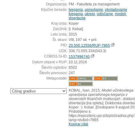
Organizacija:
FM - Fakulteta za management
Ključne besede:
tveganja
,
upravljanje
,
obvladovanje
tveganja
,
ukrepi
,
odločanje
,
modeli
,
disertacije
Kraj izida:
Koper
Založnik:
[I. Kobal]
Leto izida:
2015
Št. strani:
VIII, 197 str. + pril.
PID:
20.500.12556/RUP-7865
UDK:
336.71:005.334(043.3)
COBISS.SI-ID:
1537996740
Datum objave v RUP:
10.11.2016
Število ogledov:
6502
Število prenosov:
247
Metapodatki:
KOBAL, Ivan, 2015,
Model učinkovitega
:
upravljanja operativnega tveganja v
slovenskih finančnih institucijah : doktor
disertacija
[na spletu]. Doktorska disertac
Koper : I. Kobal. [Dostopano 9 avgust 20
Pridobljeno s:
https://repozitorij.upr.si/IzpisGradiva.php
lang=slv&id=7865
Kopiraj citat