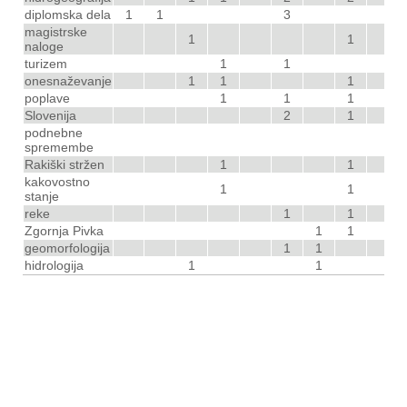
diplomska dela
1
1
3
magistrske
1
1
naloge
turizem
1
1
onesnaževanje
1
1
1
poplave
1
1
1
Slovenija
2
1
podnebne
spremembe
Rakiški stržen
1
1
kakovostno
1
1
stanje
reke
1
1
Zgornja Pivka
1
1
geomorfologija
1
1
hidrologija
1
1