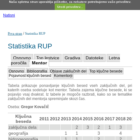
Naša spletna stran uporablja piškotke, za nekatere potrebujemo vašo privolitev.
Uredi privolitev...
Natisni
/
Prva stran
Statistika RUP
Statistika RUP
Osnovno
Top lestvice
Gradiva
Datoteke
Letna
poročila
Mentor
Osnovno
Bibliografija
Objave zaključnih del
Top ključne besede
Pojavnost ključnih besed
Komentorji
Tabela prikazuje ponavljanje ključnih besed vseh zaključnih del, pri
katerih oseba sodeluje kot mentor. Tabela zajema ključne besede, ki se
pojavijo vsaj dvakrat. Iz tabele je mogoče razbrati, kako so se tematike
zaključnih del mentorja spreminjale skozi čas.
Oseba:
Gregor Kovačič
Ključna
2011
2012
2013
2014
2015
2016
2017
2018
2019
2
beseda
zaključna dela
2
3
2
1
3
geografija
1
1
3
4
hidrogeografija
1
1
2
2