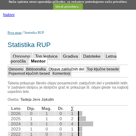
Naša spletna stran uporablja piškotke, za nekatere potrebujemo vašo privolitev.
Uredi privolitev...
Natisni
/
Prva stran
Statistika RUP
Statistika RUP
Osnovno
Top lestvice
Gradiva
Datoteke
Letna
poročila
Mentor
Osnovno
Bibliografija
Objave zaključnih del
Top ključne besede
Pojavnost ključnih besed
Komentorji
Tabela prikazuje število objav posameznih zaključnih del v preteklih letih.
V zadnjem stolpcu je stolpični graf, ki prikazuje št. objav glede na najbolj
uspešno leto.
Oseba:
Tadeja Jere Jakulin
Leto
Dip.
Mag.
Dr.
∑
2026
0
1
0
1
2025
1
1
0
2
2024
3
1
0
4
2023
1
0
0
1
2022
1
0
0
1