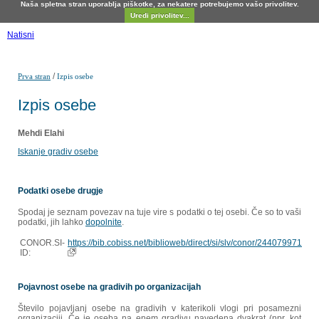
Naša spletna stran uporablja piškotke, za nekatere potrebujemo vašo privolitev.
Uredi privolitev...
Natisni
/
Prva stran
Izpis osebe
Izpis osebe
Mehdi Elahi
Iskanje gradiv osebe
Podatki osebe drugje
Spodaj je seznam povezav na tuje vire s podatki o tej osebi. Če so to vaši
podatki, jih lahko
dopolnite
.
CONOR.SI-
https://bib.cobiss.net/biblioweb/direct/si/slv/conor/244079971
ID:
Pojavnost osebe na gradivih po organizacijah
Število pojavljanj osebe na gradivih v katerikoli vlogi pri posamezni
organizaciji. Če je oseba na enem gradivu navedena dvakrat (npr. kot