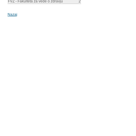
FVZ - Fakulteta za vede o zdravju
2
Nazaj