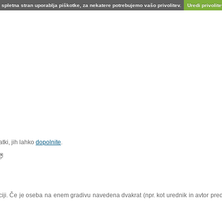
spletna stran uporablja piškotke, za nekatere potrebujemo vašo privolitev.
Uredi privolitev
tki, jih lahko
dopolnite
.
aciji. Če je oseba na enem gradivu navedena dvakrat (npr. kot urednik in avtor pre