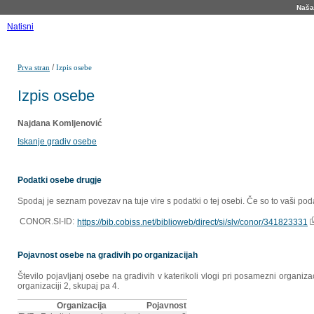
Naša 
Natisni
/
Prva stran
Izpis osebe
Izpis osebe
Najdana Komljenović
Iskanje gradiv osebe
Podatki osebe drugje
Spodaj je seznam povezav na tuje vire s podatki o tej osebi. Če so to vaši poda
CONOR.SI-ID:
https://bib.cobiss.net/biblioweb/direct/si/slv/conor/341823331
Pojavnost osebe na gradivih po organizacijah
Število pojavljanj osebe na gradivih v katerikoli vlogi pri posamezni organiz
organizaciji 2, skupaj pa 4.
Organizacija
Pojavnost