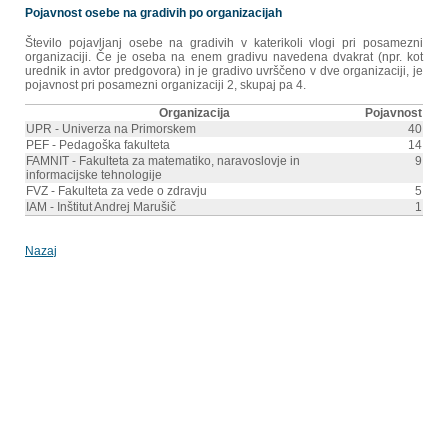
Pojavnost osebe na gradivih po organizacijah
Število pojavljanj osebe na gradivih v katerikoli vlogi pri posamezni
organizaciji. Če je oseba na enem gradivu navedena dvakrat (npr. kot
urednik in avtor predgovora) in je gradivo uvrščeno v dve organizaciji, je
pojavnost pri posamezni organizaciji 2, skupaj pa 4.
Organizacija
Pojavnost
UPR - Univerza na Primorskem
40
PEF - Pedagoška fakulteta
14
FAMNIT - Fakulteta za matematiko, naravoslovje in
9
informacijske tehnologije
FVZ - Fakulteta za vede o zdravju
5
IAM - Inštitut Andrej Marušič
1
Nazaj