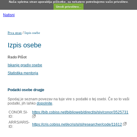
Naša spletna stran uporablja piškotke, za nekatere potrebujemo vašo privolitev.
Uredi privolitev...
Natisni
/
Prva stran
Izpis osebe
Izpis osebe
Rado Pišot
Iskanje gradiv osebe
Statistika mentorja
Podatki osebe drugje
Spodaj je seznam povezav na tuje vire s podatki o tej osebi. Če so to vaši
podatki, jih lahko
dopolnite
.
CONOR.SI-
https://bib.cobiss.net/biblioweb/direct/si/slv/conor/3525731
ID:
ARRS/ARIS-
https://cris.cobiss.net/ecris/si/sl/researcher/code/11612
ID: