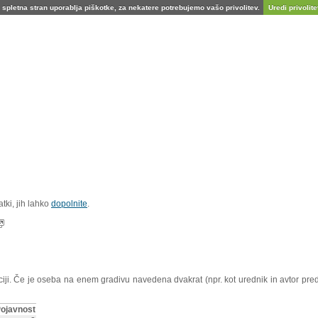
spletna stran uporablja piškotke, za nekatere potrebujemo vašo privolitev.
Uredi privolitev
tki, jih lahko
dopolnite
.
aciji. Če je oseba na enem gradivu navedena dvakrat (npr. kot urednik in avtor pre
ojavnost