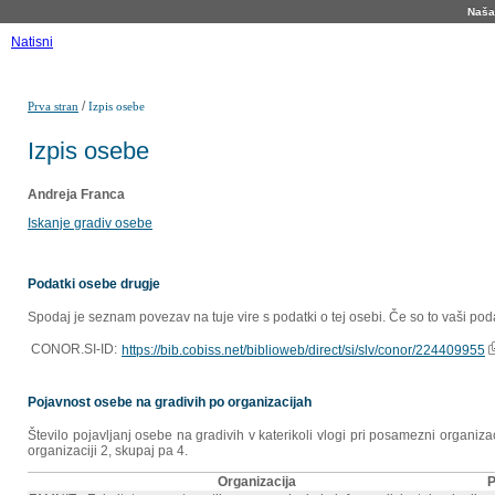
Naša 
Natisni
/
Prva stran
Izpis osebe
Izpis osebe
Andreja Franca
Iskanje gradiv osebe
Podatki osebe drugje
Spodaj je seznam povezav na tuje vire s podatki o tej osebi. Če so to vaši poda
CONOR.SI-ID:
https://bib.cobiss.net/biblioweb/direct/si/slv/conor/224409955
Pojavnost osebe na gradivih po organizacijah
Število pojavljanj osebe na gradivih v katerikoli vlogi pri posamezni organiz
organizaciji 2, skupaj pa 4.
Organizacija
P