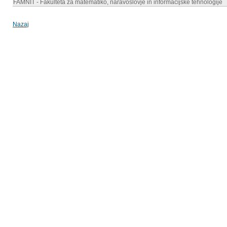
FAMNIT - Fakulteta za matematiko, naravoslovje in informacijske tehnologije
Nazaj