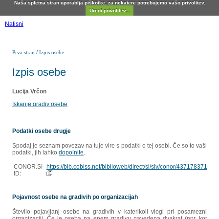
Naša spletna stran uporablja piškotke, za nekatere potrebujemo vašo privolitev.
Uredi privolitev...
Natisni
/
Prva stran
Izpis osebe
Izpis osebe
Lucija Vrčon
Iskanje gradiv osebe
Podatki osebe drugje
Spodaj je seznam povezav na tuje vire s podatki o tej osebi. Če so to vaši
podatki, jih lahko
dopolnite
.
CONOR.SI-
https://bib.cobiss.net/biblioweb/direct/si/slv/conor/437178371
ID:
Pojavnost osebe na gradivih po organizacijah
Število pojavljanj osebe na gradivih v katerikoli vlogi pri posamezni
organizaciji. Če je oseba na enem gradivu navedena dvakrat (npr. kot