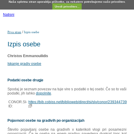
Naša spletna stran uporablja piškotke, za nekatere potrebujemo vašo privolitev.
Uredi privolitev...
Natisni
/
Prva stran
Izpis osebe
Izpis osebe
Christos Emmanouilidis
Iskanje gradiv osebe
Podatki osebe drugje
Spodaj je seznam povezav na tuje vire s podatki o tej osebi. Če so to vaši
podatki, jih lahko
dopolnite
.
CONOR.SI-
https://bib.cobiss.net/biblioweb/direct/si/slv/conor/239344739
ID:
Pojavnost osebe na gradivih po organizacijah
Število pojavljanj osebe na gradivih v katerikoli vlogi pri posamezni
organizaciji. Če je oseba na enem gradivu navedena dvakrat (npr. kot