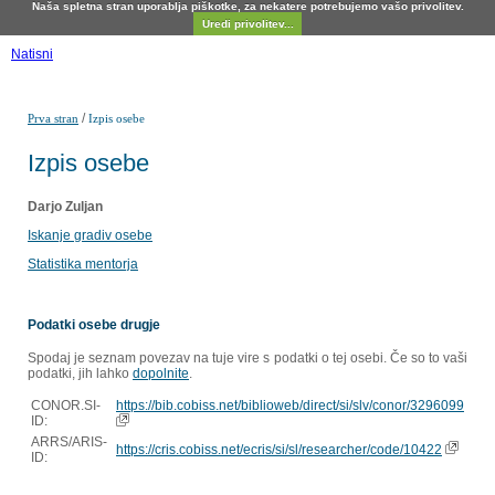
Naša spletna stran uporablja piškotke, za nekatere potrebujemo vašo privolitev.
Uredi privolitev...
Natisni
/
Prva stran
Izpis osebe
Izpis osebe
Darjo Zuljan
Iskanje gradiv osebe
Statistika mentorja
Podatki osebe drugje
Spodaj je seznam povezav na tuje vire s podatki o tej osebi. Če so to vaši
podatki, jih lahko
dopolnite
.
CONOR.SI-
https://bib.cobiss.net/biblioweb/direct/si/slv/conor/3296099
ID:
ARRS/ARIS-
https://cris.cobiss.net/ecris/si/sl/researcher/code/10422
ID: