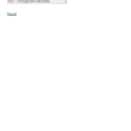
PEF - Pedagoška fakulteta
1
Nazaj