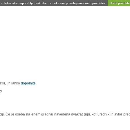
spletna stran uporablja piškotke, za nekatere potrebujemo vašo privolitev.
Uredi privolitev
tki, jih lahko
dopolnite
.
aciji. Če je oseba na enem gradivu navedena dvakrat (npr. kot urednik in avtor pre