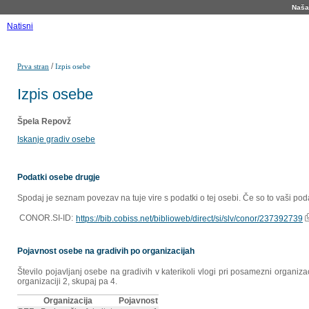
Naša 
Natisni
/
Prva stran
Izpis osebe
Izpis osebe
Špela Repovž
Iskanje gradiv osebe
Podatki osebe drugje
Spodaj je seznam povezav na tuje vire s podatki o tej osebi. Če so to vaši poda
CONOR.SI-ID:
https://bib.cobiss.net/biblioweb/direct/si/slv/conor/237392739
Pojavnost osebe na gradivih po organizacijah
Število pojavljanj osebe na gradivih v katerikoli vlogi pri posamezni organiz
organizaciji 2, skupaj pa 4.
Organizacija
Pojavnost