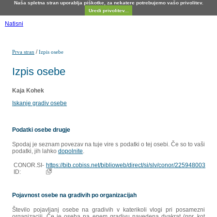
Naša spletna stran uporablja piškotke, za nekatere potrebujemo vašo privolitev.
Uredi privolitev...
Natisni
/
Prva stran
Izpis osebe
Izpis osebe
Kaja Kohek
Iskanje gradiv osebe
Podatki osebe drugje
Spodaj je seznam povezav na tuje vire s podatki o tej osebi. Če so to vaši
podatki, jih lahko
dopolnite
.
CONOR.SI-
https://bib.cobiss.net/biblioweb/direct/si/slv/conor/225948003
ID:
Pojavnost osebe na gradivih po organizacijah
Število pojavljanj osebe na gradivih v katerikoli vlogi pri posamezni
organizaciji. Če je oseba na enem gradivu navedena dvakrat (npr. kot