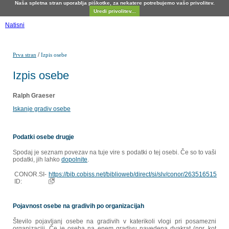
Naša spletna stran uporablja piškotke, za nekatere potrebujemo vašo privolitev.
Uredi privolitev...
Natisni
/
Prva stran
Izpis osebe
Izpis osebe
Ralph Graeser
Iskanje gradiv osebe
Podatki osebe drugje
Spodaj je seznam povezav na tuje vire s podatki o tej osebi. Če so to vaši
podatki, jih lahko
dopolnite
.
CONOR.SI-
https://bib.cobiss.net/biblioweb/direct/si/slv/conor/263516515
ID:
Pojavnost osebe na gradivih po organizacijah
Število pojavljanj osebe na gradivih v katerikoli vlogi pri posamezni
organizaciji. Če je oseba na enem gradivu navedena dvakrat (npr. kot