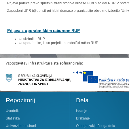
Prijava poteka preko spletnih strani storitve ArnesAAI, ki niso del RUP. V prv
Zaposleni UPR (@upr.si) pri izbiri domače organizacije obvezno izberite "Un
Prijava z uporabniškim računom RUP
za skrbnike RUP
za uporabnike, ki so prejeli uporabniški račun RUP
Repozitorij
Dela
Uvodnik
Iskanje
Statistika
Brskanje
Univerzitetne strani
Oddaja zaključnega dela