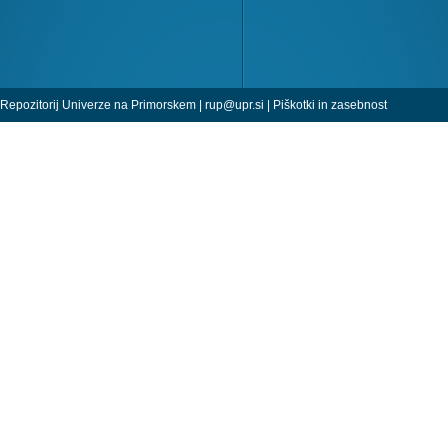
Repozitorij Univerze na Primorskem |
rup@upr.si
|
Piškotki in zasebnost