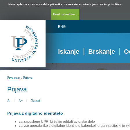
Naša spletna stran uporablja piškotke, za nekatere potrebujemo vašo privolitev.
Uredi privolitev...
ENG
Iskanje
Brskanje
O
/
Prva stran
Prijava
Prijava
A-
|
A+
|
Natisni
Prijava z digitalno identiteto
za zaposlene UPR, ki želijo oddati avtorsko delo
za vse uporabnike z digitalno identiteto katerekoli organizacije, ki je 