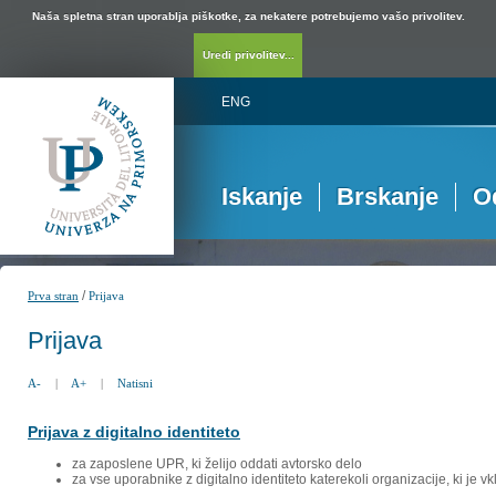
Naša spletna stran uporablja piškotke, za nekatere potrebujemo vašo privolitev.
Uredi privolitev...
ENG
Iskanje
Brskanje
O
/
Prva stran
Prijava
Prijava
A-
|
A+
|
Natisni
Prijava z digitalno identiteto
za zaposlene UPR, ki želijo oddati avtorsko delo
za vse uporabnike z digitalno identiteto katerekoli organizacije, ki je 