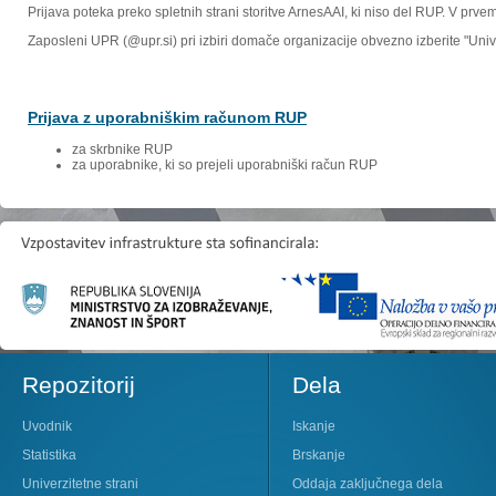
Prijava poteka preko spletnih strani storitve ArnesAAI, ki niso del RUP. V prv
Zaposleni UPR (@upr.si) pri izbiri domače organizacije obvezno izberite "Un
Prijava z uporabniškim računom RUP
za skrbnike RUP
za uporabnike, ki so prejeli uporabniški račun RUP
Repozitorij
Dela
Uvodnik
Iskanje
Statistika
Brskanje
Univerzitetne strani
Oddaja zaključnega dela