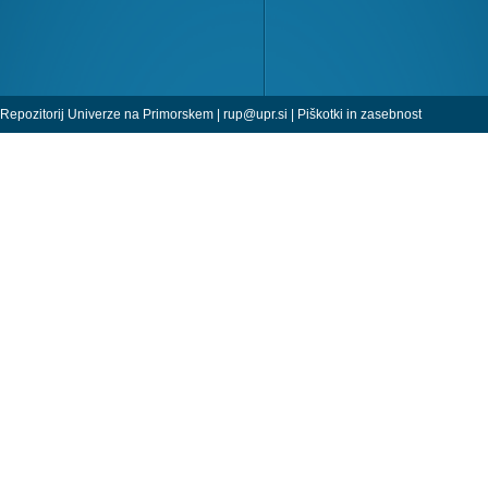
Repozitorij Univerze na Primorskem |
rup@upr.si
|
Piškotki in zasebnost