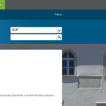
...
Prijava
ganizacije preverite v prvem koraku prijave)
.