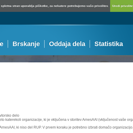
spletna stran uporablja piškotke, za nekatere potrebujemo vašo privolitev.
Uredi privolitev
je
Brskanje
Oddaja dela
Statistika
vtorsko delo
eto katerekoli organizacije, ki je vključena v storitev ArnesAAI (vključenost vaše or
e ArnesAAI, ki niso del RUP. V prvem koraku je potrebno izbrati domačo organizacijo