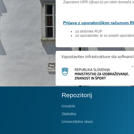
Zaposleni UPR (@upr.si) pri izbiri domače 
Prijava z uporabniškim računom 
za skrbnike RUP
za uporabnike, ki so prejeli uporab
Repozitorij
Uvodnik
Statistika
Univerzitetne strani