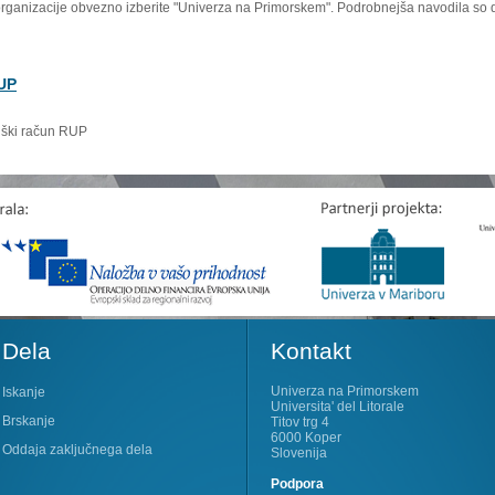
organizacije obvezno izberite "Univerza na Primorskem". Podrobnejša navodila so 
RUP
niški račun RUP
Dela
Kontakt
Univerza na Primorskem
Iskanje
Universita' del Litorale
Brskanje
Titov trg 4
6000 Koper
Oddaja zaključnega dela
Slovenija
Podpora