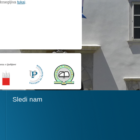
dosegljiva
tukaj
.
Sledi nam