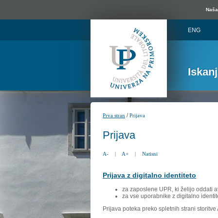
Naša 
ENG
Iskan
/
Prva stran
Prijava
Prijava
A-
|
A+
|
Natisni
Prijava z digitalno identiteto
za zaposlene UPR, ki želijo oddati a
za vse uporabnike z digitalno identit
Prijava poteka preko spletnih strani storitv