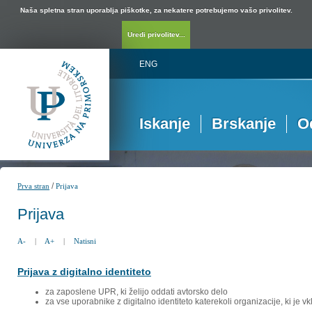
Naša spletna stran uporablja piškotke, za nekatere potrebujemo vašo privolitev.
Uredi privolitev...
ENG
Iskanje
Brskanje
O
/
Prva stran
Prijava
Prijava
A-
|
A+
|
Natisni
Prijava z digitalno identiteto
za zaposlene UPR, ki želijo oddati avtorsko delo
za vse uporabnike z digitalno identiteto katerekoli organizacije, ki je 