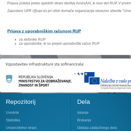
Prijava poteka preko spletnih strani storitve ArnesAAI, ki niso del RUP. V prv
Zaposleni UPR (@upr.si) pri izbiri domače organizacije obvezno izberite "Un
Prijava z uporabniškim računom RUP
za skrbnike RUP
za uporabnike, ki so prejeli uporabniški račun RUP
Repozitorij
Dela
Uvodnik
Iskanje
Statistika
Brskanje
Univerzitetne strani
Oddaja zaključnega dela