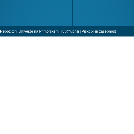
Repozitorij Univerze na Primorskem |
rup@upr.si
|
Piškotki in zasebnost