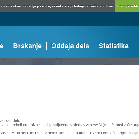
spletna stran uporablja piškotke, za nekatere potrebujemo vašo privolitev.
Uredi privolitev
je
Brskanje
Oddaja dela
Statistika
vtorsko delo
eto katerekoli organizacije, ki je vključena v storitev ArnesAAI (vključenost vaše or
e ArnesAAI, ki niso del RUP. V prvem koraku je potrebno izbrati domačo organizacijo