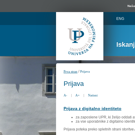
Naša 
ENG
Iskan
/
Prva stran
Prijava
Prijava
A-
|
A+
|
Natisni
Prijava z digitalno identiteto
za zaposlene UPR, ki želijo oddati a
za vse uporabnike z digitalno identit
Prijava poteka preko spletnih strani storitv