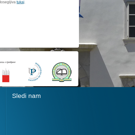
dosegljiva
tukaj
.
Sledi nam