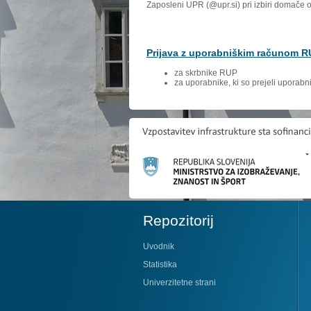
Zaposleni UPR (@upr.si) pri izbiri domače 
Prijava z uporabniškim računom 
za skrbnike RUP
za uporabnike, ki so prejeli uporab
Repozitorij
Uvodnik
Statistika
Univerzitetne strani