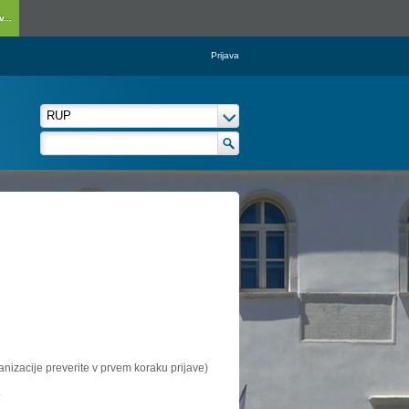
...
Prijava
ganizacije preverite v prvem koraku prijave)
.