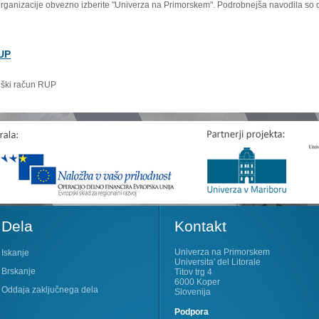
organizacije obvezno izberite "Univerza na Primorskem". Podrobnejša navodila so 
RUP
niški račun RUP
Dela
Kontakt
Univerza na Primorskem
Iskanje
Universita' del Litorale
Brskanje
Titov trg 4
6000 Koper
Oddaja zaključnega dela
Slovenija
Podpora