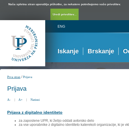
Naša spletna stran uporablja piškotke, za nekatere potrebujemo vašo privolitev.
Uredi privolitev...
ENG
Iskanje
Brskanje
O
/
Prva stran
Prijava
Prijava
A-
|
A+
|
Natisni
Prijava z digitalno identiteto
za zaposlene UPR, ki želijo oddati avtorsko delo
za vse uporabnike z digitalno identiteto katerekoli organizacije, ki je 