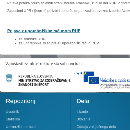
Prijava poteka preko spletnih strani storitve ArnesAAI, ki niso del RUP. V prv
Zaposleni UPR (@upr.si) pri izbiri domače organizacije obvezno izberite "Un
Prijava z uporabniškim računom RUP
za skrbnike RUP
za uporabnike, ki so prejeli uporabniški račun RUP
Repozitorij
Dela
Uvodnik
Iskanje
Statistika
Brskanje
Univerzitetne strani
Oddaja zaključnega dela