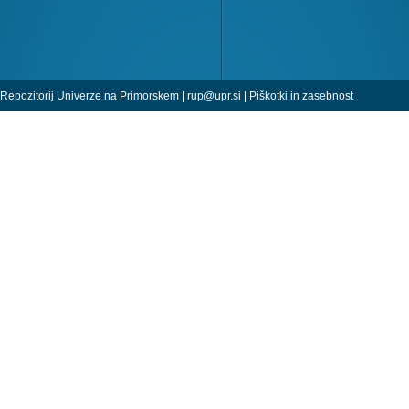
Repozitorij Univerze na Primorskem |
rup@upr.si
|
Piškotki in zasebnost