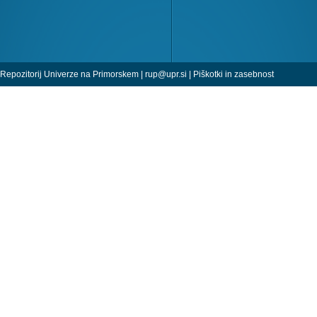
Repozitorij Univerze na Primorskem |
rup@upr.si
|
Piškotki in zasebnost