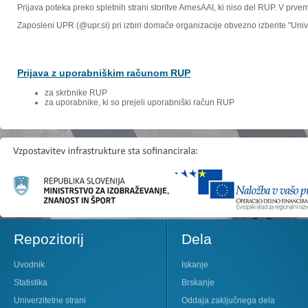
Prijava poteka preko spletnih strani storitve ArnesAAI, ki niso del RUP. V prv
Zaposleni UPR (@upr.si) pri izbiri domače organizacije obvezno izberite "Un
Prijava z uporabniškim računom RUP
za skrbnike RUP
za uporabnike, ki so prejeli uporabniški račun RUP
Repozitorij
Dela
Uvodnik
Iskanje
Statistika
Brskanje
Univerzitetne strani
Oddaja zaključnega dela