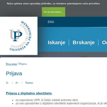
Naša spletna stran uporablja piškotke, za nekatere potrebujemo vašo privolitev.
Uredi privolitev...
ENG
Iskanje
Brskanje
O
/
Prva stran
Prijava
Prijava
A-
|
A+
|
Natisni
Prijava z digitalno identiteto
za zaposlene UPR, ki želijo oddati avtorsko delo
za vse uporabnike z digitalno identiteto katerekoli organizacije, ki je 