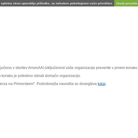
spletna stran uporablja piškotke, za nekatere potrebujemo vašo privolitev.
Uredi privolitev
vključena v storitev ArnesAAI (vključenost vaše organizacije preverite v prvem koraku 
em koraku je potrebno izbrati domačo organizacijo.
iverza na Primorskem". Podrobnejša navodila so dosegljiva
tukaj
.