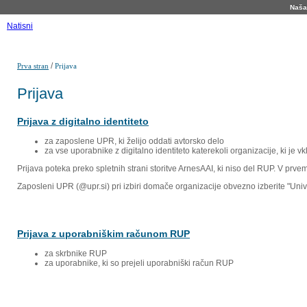
Naša 
Natisni
/
Prva stran
Prijava
Prijava
Prijava z digitalno identiteto
za zaposlene UPR, ki želijo oddati avtorsko delo
za vse uporabnike z digitalno identiteto katerekoli organizacije, ki je 
Prijava poteka preko spletnih strani storitve ArnesAAI, ki niso del RUP. V prv
Zaposleni UPR (@upr.si) pri izbiri domače organizacije obvezno izberite "Un
Prijava z uporabniškim računom RUP
za skrbnike RUP
za uporabnike, ki so prejeli uporabniški račun RUP