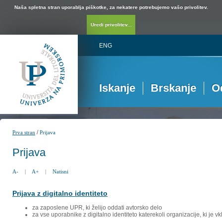
Naša spletna stran uporablja piškotke, za nekatere potrebujemo vašo privolitev.
Uredi privolitev...
ENG
Iskanje
Brskanje
O
/
Prva stran
Prijava
Prijava
A-
|
A+
|
Natisni
Prijava z digitalno identiteto
za zaposlene UPR, ki želijo oddati avtorsko delo
za vse uporabnike z digitalno identiteto katerekoli organizacije, ki je 