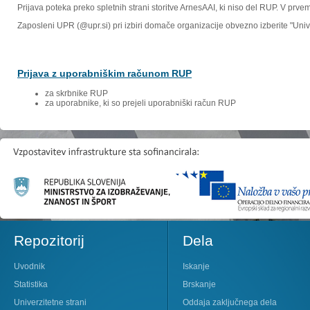
Prijava poteka preko spletnih strani storitve ArnesAAI, ki niso del RUP. V prv
Zaposleni UPR (@upr.si) pri izbiri domače organizacije obvezno izberite "Un
Prijava z uporabniškim računom RUP
za skrbnike RUP
za uporabnike, ki so prejeli uporabniški račun RUP
Repozitorij
Dela
Uvodnik
Iskanje
Statistika
Brskanje
Univerzitetne strani
Oddaja zaključnega dela