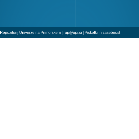
Repozitorij Univerze na Primorskem |
rup@upr.si
|
Piškotki in zasebnost