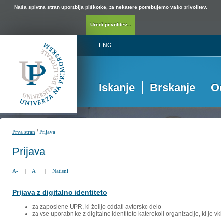
Naša spletna stran uporablja piškotke, za nekatere potrebujemo vašo privolitev.
Uredi privolitev...
ENG
Iskanje
Brskanje
O
/
Prva stran
Prijava
Prijava
A-
|
A+
|
Natisni
Prijava z digitalno identiteto
za zaposlene UPR, ki želijo oddati avtorsko delo
za vse uporabnike z digitalno identiteto katerekoli organizacije, ki je 