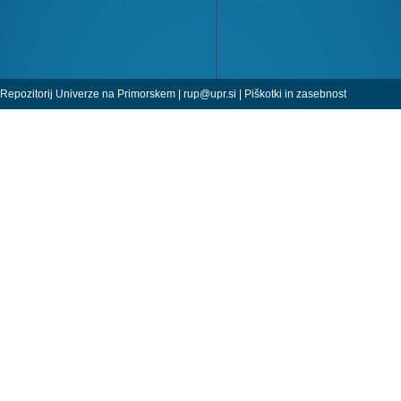
Repozitorij Univerze na Primorskem |
rup@upr.si
|
Piškotki in zasebnost