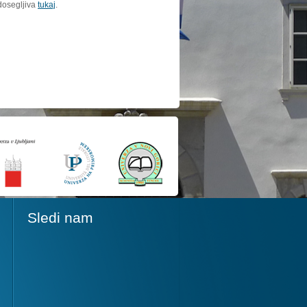
dosegljiva
tukaj
.
Sledi nam