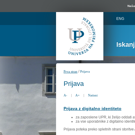
Naša 
ENG
Iskan
/
Prva stran
Prijava
Prijava
A-
|
A+
|
Natisni
Prijava z digitalno identiteto
za zaposlene UPR, ki želijo oddati a
za vse uporabnike z digitalno identit
Prijava poteka preko spletnih strani storitv