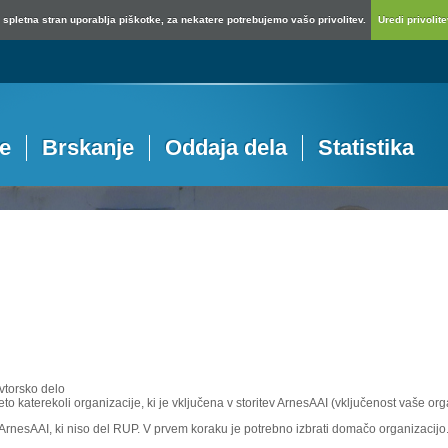
spletna stran uporablja piškotke, za nekatere potrebujemo vašo privolitev.
Uredi privolitev
je
Brskanje
Oddaja dela
Statistika
vtorsko delo
eto katerekoli organizacije, ki je vključena v storitev ArnesAAI (vključenost vaše or
e ArnesAAI, ki niso del RUP. V prvem koraku je potrebno izbrati domačo organizacijo