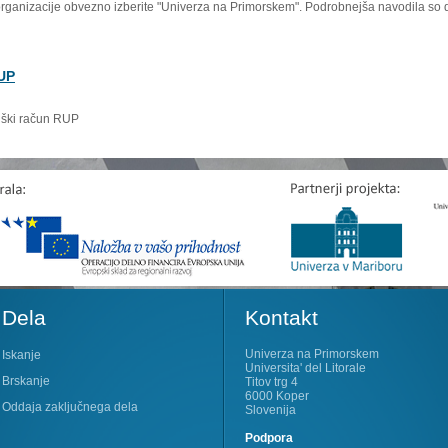
organizacije obvezno izberite "Univerza na Primorskem". Podrobnejša navodila so 
RUP
niški račun RUP
Dela
Kontakt
Univerza na Primorskem
Iskanje
Universita' del Litorale
Brskanje
Titov trg 4
6000 Koper
Oddaja zaključnega dela
Slovenija
Podpora