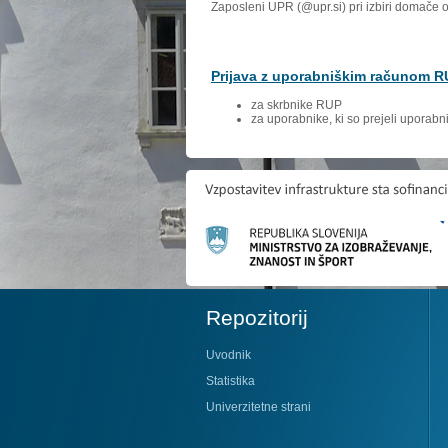
Zaposleni UPR (@upr.si) pri izbiri domače 
Prijava z uporabniškim računom 
za skrbnike RUP
za uporabnike, ki so prejeli uporab
Repozitorij
Uvodnik
Statistika
Univerzitetne strani