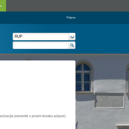
...
Prijava
ganizacije preverite v prvem koraku prijave)
.