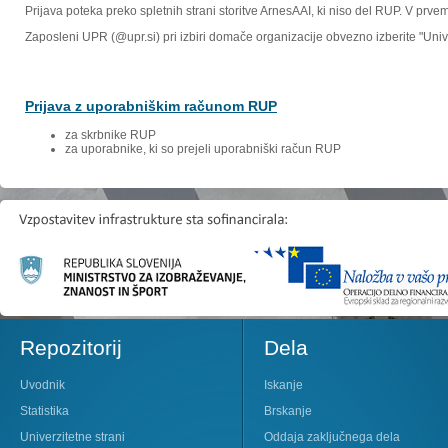
Prijava poteka preko spletnih strani storitve ArnesAAI, ki niso del RUP. V prv
Zaposleni UPR (@upr.si) pri izbiri domače organizacije obvezno izberite "Un
Prijava z uporabniškim računom RUP
za skrbnike RUP
za uporabnike, ki so prejeli uporabniški račun RUP
Repozitorij
Dela
Uvodnik
Iskanje
Statistika
Brskanje
Univerzitetne strani
Oddaja zaključnega dela