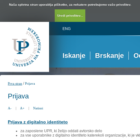
Naša spletna stran uporablja piškotke, za nekatere potrebujemo vašo privolitev.
Uredi privolitev...
ENG
Iskanje
Brskanje
O
/
Prva stran
Prijava
Prijava
A-
|
A+
|
Natisni
Prijava z digitalno identiteto
za zaposlene UPR, ki želijo oddati avtorsko delo
za vse uporabnike z digitalno identiteto katerekoli organizacije, ki je 