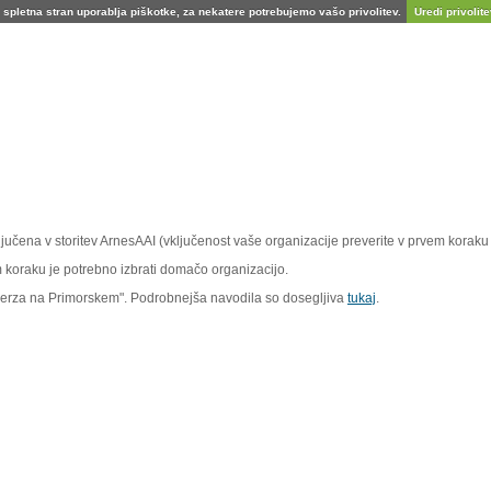
spletna stran uporablja piškotke, za nekatere potrebujemo vašo privolitev.
Uredi privolitev
vključena v storitev ArnesAAI (vključenost vaše organizacije preverite v prvem koraku 
em koraku je potrebno izbrati domačo organizacijo.
iverza na Primorskem". Podrobnejša navodila so dosegljiva
tukaj
.