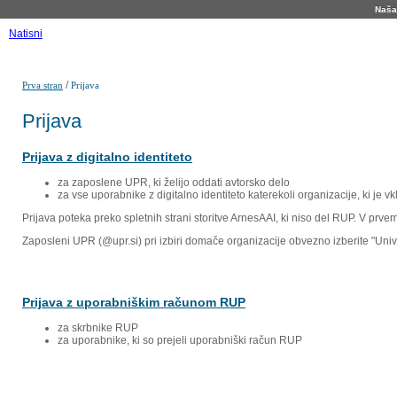
Naša 
Natisni
/
Prva stran
Prijava
Prijava
Prijava z digitalno identiteto
za zaposlene UPR, ki želijo oddati avtorsko delo
za vse uporabnike z digitalno identiteto katerekoli organizacije, ki je 
Prijava poteka preko spletnih strani storitve ArnesAAI, ki niso del RUP. V prv
Zaposleni UPR (@upr.si) pri izbiri domače organizacije obvezno izberite "Un
Prijava z uporabniškim računom RUP
za skrbnike RUP
za uporabnike, ki so prejeli uporabniški račun RUP