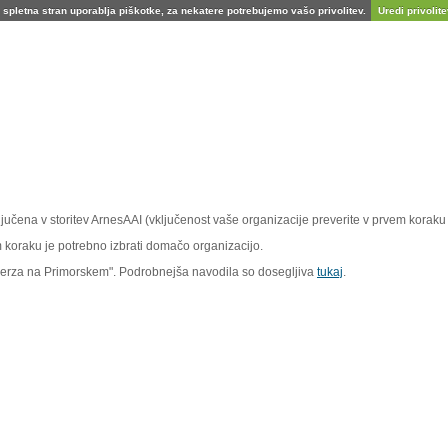
spletna stran uporablja piškotke, za nekatere potrebujemo vašo privolitev.
Uredi privolitev
vključena v storitev ArnesAAI (vključenost vaše organizacije preverite v prvem koraku 
em koraku je potrebno izbrati domačo organizacijo.
iverza na Primorskem". Podrobnejša navodila so dosegljiva
tukaj
.