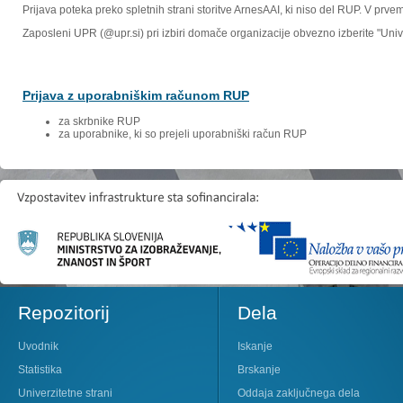
Prijava poteka preko spletnih strani storitve ArnesAAI, ki niso del RUP. V prv
Zaposleni UPR (@upr.si) pri izbiri domače organizacije obvezno izberite "Un
Prijava z uporabniškim računom RUP
za skrbnike RUP
za uporabnike, ki so prejeli uporabniški račun RUP
Repozitorij
Dela
Uvodnik
Iskanje
Statistika
Brskanje
Univerzitetne strani
Oddaja zaključnega dela