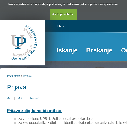
Naša spletna stran uporablja piškotke, za nekatere potrebujemo vašo privolitev.
Uredi privolitev...
ENG
Iskanje
Brskanje
O
/
Prva stran
Prijava
Prijava
A-
|
A+
|
Natisni
Prijava z digitalno identiteto
za zaposlene UPR, ki želijo oddati avtorsko delo
za vse uporabnike z digitalno identiteto katerekoli organizacije, ki je 