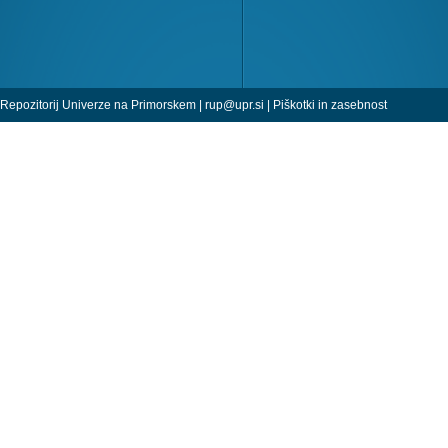
Repozitorij Univerze na Primorskem |
rup@upr.si
|
Piškotki in zasebnost