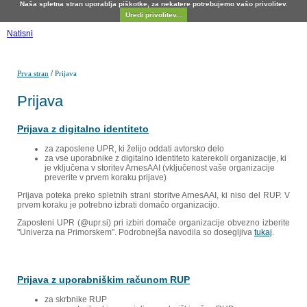
Naša spletna stran uporablja piškotke, za nekatere potrebujemo vašo privolitev.
Uredi privolitev...
Natisni
/
Prva stran
Prijava
Prijava
Prijava z digitalno identiteto
za zaposlene UPR, ki želijo oddati avtorsko delo
za vse uporabnike z digitalno identiteto katerekoli organizacije, ki
je vključena v storitev ArnesAAI (vključenost vaše organizacije
preverite v prvem koraku prijave)
Prijava poteka preko spletnih strani storitve ArnesAAI, ki niso del RUP. V
prvem koraku je potrebno izbrati domačo organizacijo.
Zaposleni UPR (@upr.si) pri izbiri domače organizacije obvezno izberite
"Univerza na Primorskem". Podrobnejša navodila so dosegljiva
tukaj
.
Prijava z uporabniškim računom RUP
za skrbnike RUP