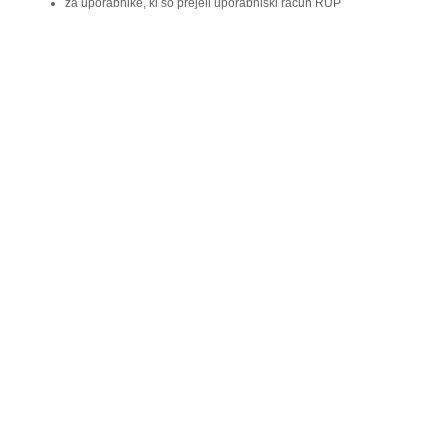
za uporabnike, ki so prejeli uporabniški račun RUP