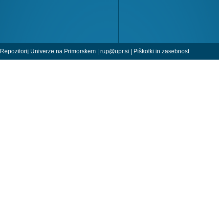
Repozitorij Univerze na Primorskem |
rup@upr.si
|
Piškotki in zasebnost