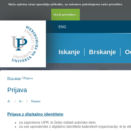
Naša spletna stran uporablja piškotke, za nekatere potrebujemo vašo privolitev.
Uredi privolitev...
ENG
Iskanje
Brskanje
O
/
Prva stran
Prijava
Prijava
A-
|
A+
|
Natisni
Prijava z digitalno identiteto
za zaposlene UPR, ki želijo oddati avtorsko delo
za vse uporabnike z digitalno identiteto katerekoli organizacije, ki je 