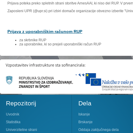
Prijava poteka preko spletnih strani storitve ArnesAAI, ki niso del RUP. V prv
Zaposleni UPR (@upr.si) pri izbiri domače organizacije obvezno izberite "Un
Prijava z uporabniškim računom RUP
za skrbnike RUP
za uporabnike, ki so prejeli uporabniški račun RUP
Repozitorij
Dela
Uvodnik
Iskanje
Statistika
Brskanje
Univerzitetne strani
Oddaja zaključnega dela