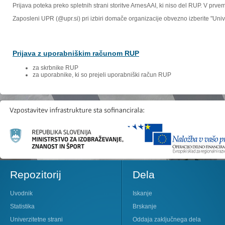
Prijava poteka preko spletnih strani storitve ArnesAAI, ki niso del RUP. V prv
Zaposleni UPR (@upr.si) pri izbiri domače organizacije obvezno izberite "Un
Prijava z uporabniškim računom RUP
za skrbnike RUP
za uporabnike, ki so prejeli uporabniški račun RUP
Repozitorij
Dela
Uvodnik
Iskanje
Statistika
Brskanje
Univerzitetne strani
Oddaja zaključnega dela