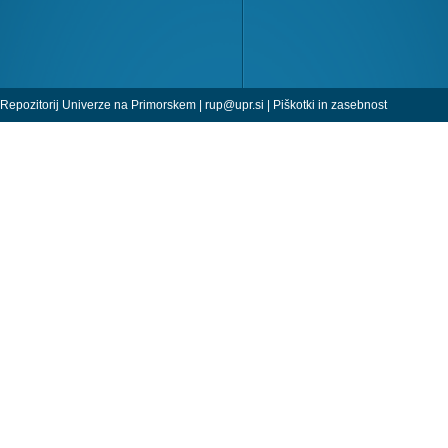
Repozitorij Univerze na Primorskem |
rup@upr.si
|
Piškotki in zasebnost