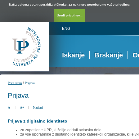
Naša spletna stran uporablja piškotke, za nekatere potrebujemo vašo privolitev.
Uredi privolitev...
ENG
Iskanje
Brskanje
O
/
Prva stran
Prijava
Prijava
A-
|
A+
|
Natisni
Prijava z digitalno identiteto
za zaposlene UPR, ki želijo oddati avtorsko delo
za vse uporabnike z digitalno identiteto katerekoli organizacije, ki je 