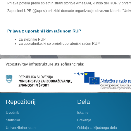
Prijava poteka preko spletnih strani storitve ArnesAAI, ki niso del RUP. V prv
Zaposleni UPR (@upr.si) pri izbiri domače organizacije obvezno izberite "Un
Prijava z uporabniškim računom RUP
za skrbnike RUP
za uporabnike, ki so prejeli uporabniški račun RUP
Repozitorij
Dela
Uvodnik
Iskanje
Statistika
Brskanje
Univerzitetne strani
Oddaja zaključnega dela