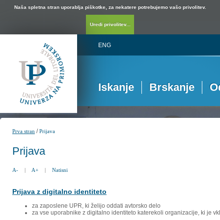
Naša spletna stran uporablja piškotke, za nekatere potrebujemo vašo privolitev.
Uredi privolitev...
ENG
Iskanje
Brskanje
O
/
Prva stran
Prijava
Prijava
A-
|
A+
|
Natisni
Prijava z digitalno identiteto
za zaposlene UPR, ki želijo oddati avtorsko delo
za vse uporabnike z digitalno identiteto katerekoli organizacije, ki je 