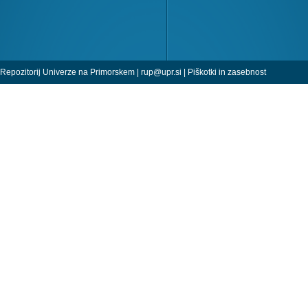
Repozitorij Univerze na Primorskem |
rup@upr.si
|
Piškotki in zasebnost