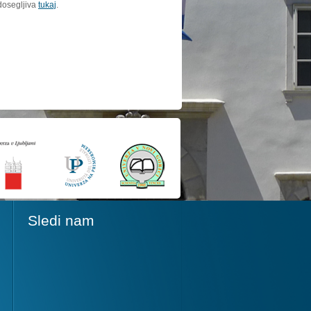
dosegljiva
tukaj
.
Sledi nam