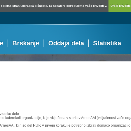
spletna stran uporablja piškotke, za nekatere potrebujemo vašo privolitev.
Uredi privolitev
je
Brskanje
Oddaja dela
Statistika
vtorsko delo
eto katerekoli organizacije, ki je vključena v storitev ArnesAAI (vključenost vaše or
e ArnesAAI, ki niso del RUP. V prvem koraku je potrebno izbrati domačo organizacijo