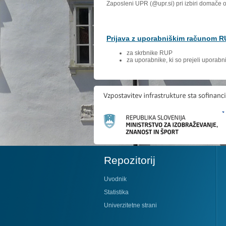
Zaposleni UPR (@upr.si) pri izbiri domače 
Prijava z uporabniškim računom 
za skrbnike RUP
za uporabnike, ki so prejeli uporab
Repozitorij
Uvodnik
Statistika
Univerzitetne strani