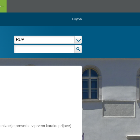
...
Prijava
ganizacije preverite v prvem koraku prijave)
.