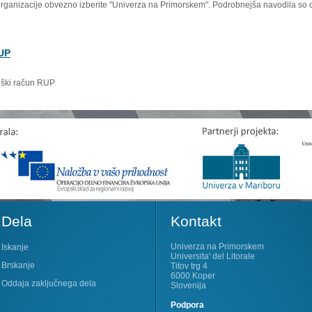
organizacije obvezno izberite "Univerza na Primorskem". Podrobnejša navodila so 
RUP
niški račun RUP
Dela
Kontakt
Univerza na Primorskem
Iskanje
Universita' del Litorale
Brskanje
Titov trg 4
6000 Koper
Oddaja zaključnega dela
Slovenija
Podpora