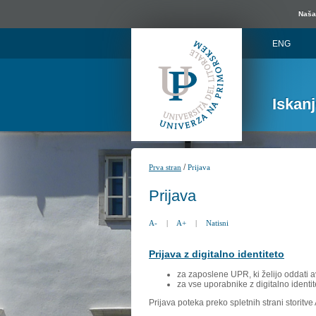
Naša 
ENG
Iskan
/
Prva stran
Prijava
Prijava
A-
|
A+
|
Natisni
Prijava z digitalno identiteto
za zaposlene UPR, ki želijo oddati a
za vse uporabnike z digitalno identit
Prijava poteka preko spletnih strani storitv