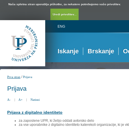
Naša spletna stran uporablja piškotke, za nekatere potrebujemo vašo privolitev.
Uredi privolitev...
ENG
Iskanje
Brskanje
O
/
Prva stran
Prijava
Prijava
A-
|
A+
|
Natisni
Prijava z digitalno identiteto
za zaposlene UPR, ki želijo oddati avtorsko delo
za vse uporabnike z digitalno identiteto katerekoli organizacije, ki je 