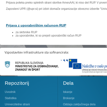
Prijava poteka preko spletnih strani storitve ArnesAAI, ki niso del RUP. V prv
Zaposleni UPR (@upr.si) pri izbiri domače organizacije obvezno izberite "Un
Prijava z uporabniškim računom RUP
za skrbnike RUP
za uporabnike, ki so prejeli uporabniški račun RUP
Repozitorij
Dela
Uvodnik
Iskanje
Statistika
Brskanje
Univerzitetne strani
Oddaja zaključnega dela