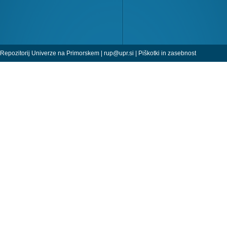
Repozitorij Univerze na Primorskem |
rup@upr.si
|
Piškotki in zasebnost