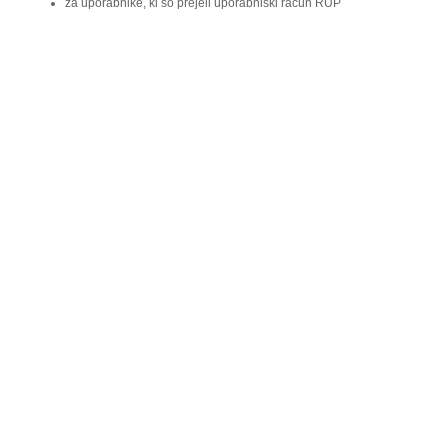
za uporabnike, ki so prejeli uporabniški račun RUP