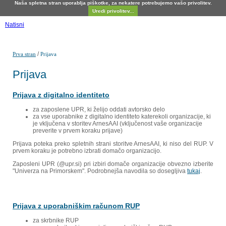
Naša spletna stran uporablja piškotke, za nekatere potrebujemo vašo privolitev.
Uredi privolitev...
Natisni
/
Prva stran
Prijava
Prijava
Prijava z digitalno identiteto
za zaposlene UPR, ki želijo oddati avtorsko delo
za vse uporabnike z digitalno identiteto katerekoli organizacije, ki
je vključena v storitev ArnesAAI (vključenost vaše organizacije
preverite v prvem koraku prijave)
Prijava poteka preko spletnih strani storitve ArnesAAI, ki niso del RUP. V
prvem koraku je potrebno izbrati domačo organizacijo.
Zaposleni UPR (@upr.si) pri izbiri domače organizacije obvezno izberite
"Univerza na Primorskem". Podrobnejša navodila so dosegljiva
tukaj
.
Prijava z uporabniškim računom RUP
za skrbnike RUP