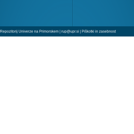
Repozitorij Univerze na Primorskem |
rup@upr.si
|
Piškotki in zasebnost