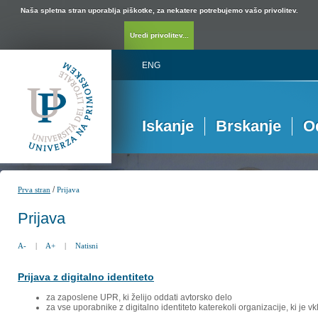
Naša spletna stran uporablja piškotke, za nekatere potrebujemo vašo privolitev.
Uredi privolitev...
ENG
Iskanje
Brskanje
O
/
Prva stran
Prijava
Prijava
A-
|
A+
|
Natisni
Prijava z digitalno identiteto
za zaposlene UPR, ki želijo oddati avtorsko delo
za vse uporabnike z digitalno identiteto katerekoli organizacije, ki je 