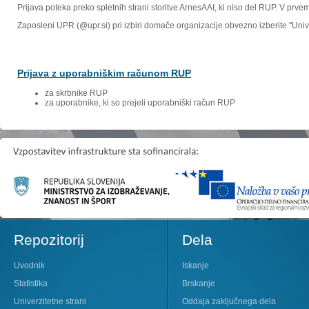
Prijava poteka preko spletnih strani storitve ArnesAAI, ki niso del RUP. V prv
Zaposleni UPR (@upr.si) pri izbiri domače organizacije obvezno izberite "Un
Prijava z uporabniškim računom RUP
za skrbnike RUP
za uporabnike, ki so prejeli uporabniški račun RUP
Repozitorij
Dela
Uvodnik
Iskanje
Statistika
Brskanje
Univerzitetne strani
Oddaja zaključnega dela