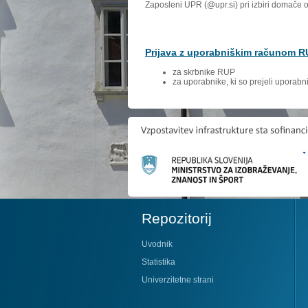
Zaposleni UPR (@upr.si) pri izbiri domače 
Prijava z uporabniškim računom 
za skrbnike RUP
za uporabnike, ki so prejeli uporab
Repozitorij
Uvodnik
Statistika
Univerzitetne strani