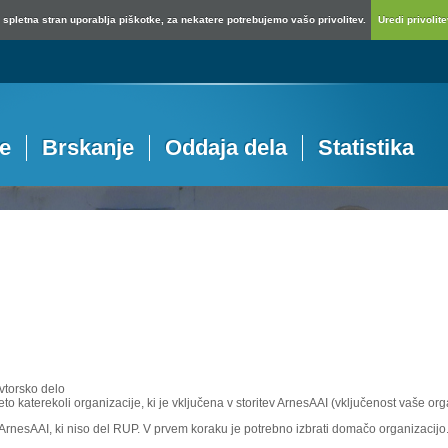
spletna stran uporablja piškotke, za nekatere potrebujemo vašo privolitev.
Uredi privolitev
je
Brskanje
Oddaja dela
Statistika
vtorsko delo
eto katerekoli organizacije, ki je vključena v storitev ArnesAAI (vključenost vaše or
e ArnesAAI, ki niso del RUP. V prvem koraku je potrebno izbrati domačo organizacijo