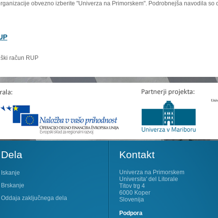
organizacije obvezno izberite "Univerza na Primorskem". Podrobnejša navodila so 
RUP
niški račun RUP
Dela
Kontakt
Univerza na Primorskem
Iskanje
Universita' del Litorale
Brskanje
Titov trg 4
6000 Koper
Oddaja zaključnega dela
Slovenija
Podpora