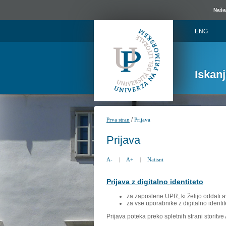
Naša 
ENG
Iskan
/
Prva stran
Prijava
Prijava
A-
|
A+
|
Natisni
Prijava z digitalno identiteto
za zaposlene UPR, ki želijo oddati a
za vse uporabnike z digitalno identit
Prijava poteka preko spletnih strani storitv