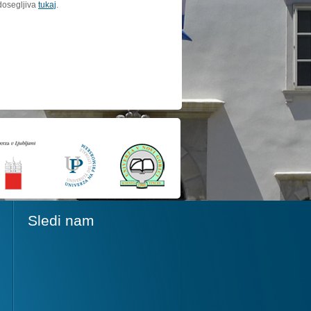
dosegljiva
tukaj
.
Sledi nam