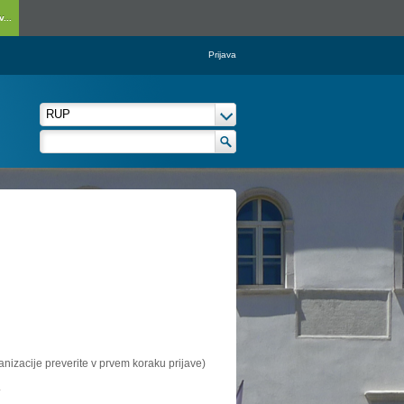
...
Prijava
ganizacije preverite v prvem koraku prijave)
.