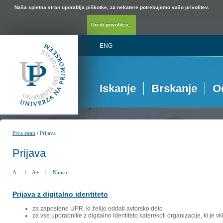
Naša spletna stran uporablja piškotke, za nekatere potrebujemo vašo privolitev.
Uredi privolitev...
ENG
Iskanje
Brskanje
O
/
Prva stran
Prijava
Prijava
A-
|
A+
|
Natisni
Prijava z digitalno identiteto
za zaposlene UPR, ki želijo oddati avtorsko delo
za vse uporabnike z digitalno identiteto katerekoli organizacije, ki je 