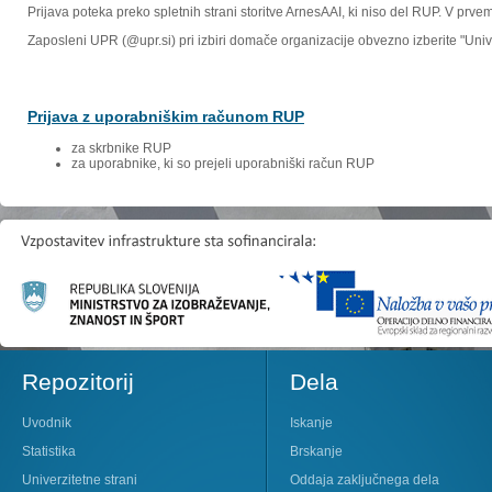
Prijava poteka preko spletnih strani storitve ArnesAAI, ki niso del RUP. V prv
Zaposleni UPR (@upr.si) pri izbiri domače organizacije obvezno izberite "Un
Prijava z uporabniškim računom RUP
za skrbnike RUP
za uporabnike, ki so prejeli uporabniški račun RUP
Repozitorij
Dela
Uvodnik
Iskanje
Statistika
Brskanje
Univerzitetne strani
Oddaja zaključnega dela