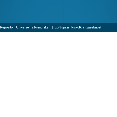
Repozitorij Univerze na Primorskem |
rup@upr.si
|
Piškotki in zasebnost