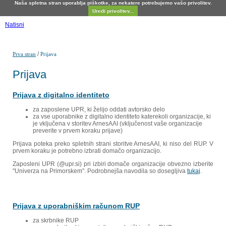
Naša spletna stran uporablja piškotke, za nekatere potrebujemo vašo privolitev.
Uredi privolitev...
Natisni
/
Prva stran
Prijava
Prijava
Prijava z digitalno identiteto
za zaposlene UPR, ki želijo oddati avtorsko delo
za vse uporabnike z digitalno identiteto katerekoli organizacije, ki
je vključena v storitev ArnesAAI (vključenost vaše organizacije
preverite v prvem koraku prijave)
Prijava poteka preko spletnih strani storitve ArnesAAI, ki niso del RUP. V
prvem koraku je potrebno izbrati domačo organizacijo.
Zaposleni UPR (@upr.si) pri izbiri domače organizacije obvezno izberite
"Univerza na Primorskem". Podrobnejša navodila so dosegljiva
tukaj
.
Prijava z uporabniškim računom RUP
za skrbnike RUP