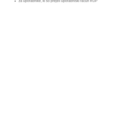
za uporabnike, ki so prejeli uporabniški račun RUP