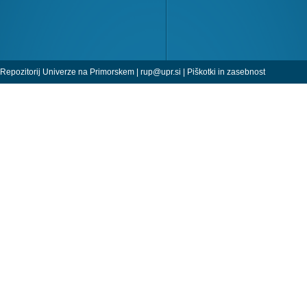
Repozitorij Univerze na Primorskem |
rup@upr.si
|
Piškotki in zasebnost