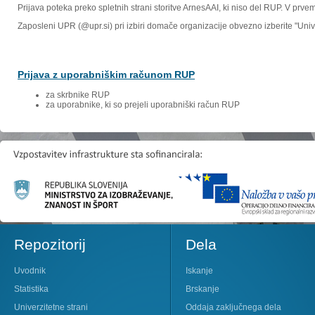
Prijava poteka preko spletnih strani storitve ArnesAAI, ki niso del RUP. V prv
Zaposleni UPR (@upr.si) pri izbiri domače organizacije obvezno izberite "Un
Prijava z uporabniškim računom RUP
za skrbnike RUP
za uporabnike, ki so prejeli uporabniški račun RUP
Repozitorij
Dela
Uvodnik
Iskanje
Statistika
Brskanje
Univerzitetne strani
Oddaja zaključnega dela