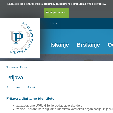
Naša spletna stran uporablja piškotke, za nekatere potrebujemo vašo privolitev.
Uredi privolitev...
ENG
Iskanje
Brskanje
O
/
Prva stran
Prijava
Prijava
A-
|
A+
|
Natisni
Prijava z digitalno identiteto
za zaposlene UPR, ki želijo oddati avtorsko delo
za vse uporabnike z digitalno identiteto katerekoli organizacije, ki je 