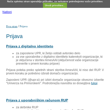
Naša spletna stran uporablja piškotke, za nekatere potrebujemo vašo privolitev.
Uredi privolitev...
Natisni
/
Prva stran
Prijava
Prijava
Prijava z digitalno identiteto
za zaposlene UPR, ki želijo oddati avtorsko delo
za vse uporabnike z digitalno identiteto katerekoli organizacije, ki
je vključena v storitev ArnesAAI (vključenost vaše organizacije
preverite v prvem koraku prijave)
Prijava poteka preko spletnih strani storitve ArnesAAI, ki niso del RUP. V
prvem koraku je potrebno izbrati domačo organizacijo.
Zaposleni UPR (@upr.si) pri izbiri domače organizacije obvezno izberite
"Univerza na Primorskem". Podrobnejša navodila so dosegljiva
tukaj
.
Prijava z uporabniškim računom RUP
za skrbnike RUP