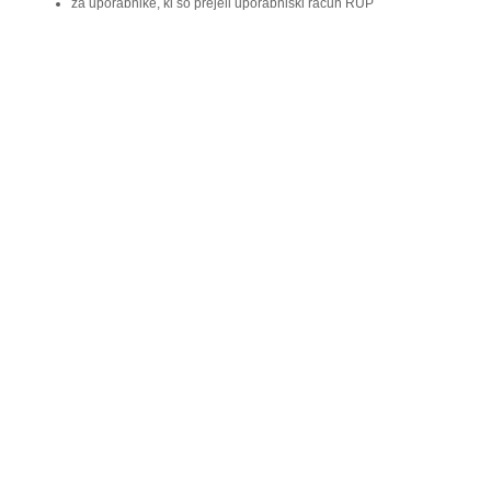
za uporabnike, ki so prejeli uporabniški račun RUP