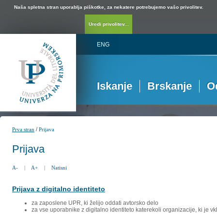
Naša spletna stran uporablja piškotke, za nekatere potrebujemo vašo privolitev.
Uredi privolitev...
ENG
Iskanje
Brskanje
O
/
Prva stran
Prijava
Prijava
A-
|
A+
|
Natisni
Prijava z digitalno identiteto
za zaposlene UPR, ki želijo oddati avtorsko delo
za vse uporabnike z digitalno identiteto katerekoli organizacije, ki je 