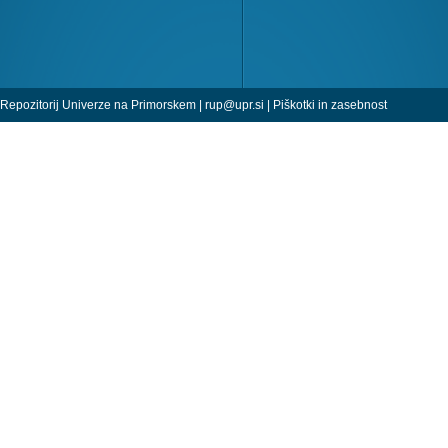
Repozitorij Univerze na Primorskem |
rup@upr.si
|
Piškotki in zasebnost