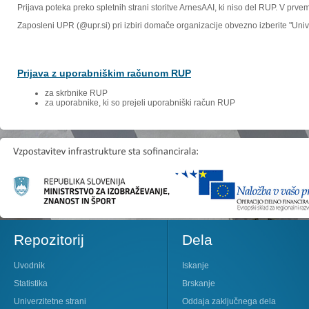
Prijava poteka preko spletnih strani storitve ArnesAAI, ki niso del RUP. V prv
Zaposleni UPR (@upr.si) pri izbiri domače organizacije obvezno izberite "Un
Prijava z uporabniškim računom RUP
za skrbnike RUP
za uporabnike, ki so prejeli uporabniški račun RUP
Repozitorij
Dela
Uvodnik
Iskanje
Statistika
Brskanje
Univerzitetne strani
Oddaja zaključnega dela