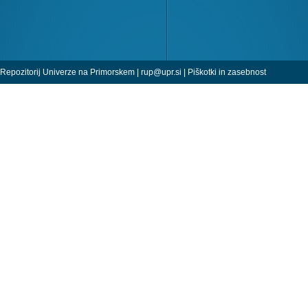
Repozitorij Univerze na Primorskem |
rup@upr.si
|
Piškotki in zasebnost