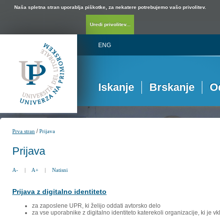
Naša spletna stran uporablja piškotke, za nekatere potrebujemo vašo privolitev.
Uredi privolitev...
ENG
Iskanje
Brskanje
O
/
Prva stran
Prijava
Prijava
A-
|
A+
|
Natisni
Prijava z digitalno identiteto
za zaposlene UPR, ki želijo oddati avtorsko delo
za vse uporabnike z digitalno identiteto katerekoli organizacije, ki je 