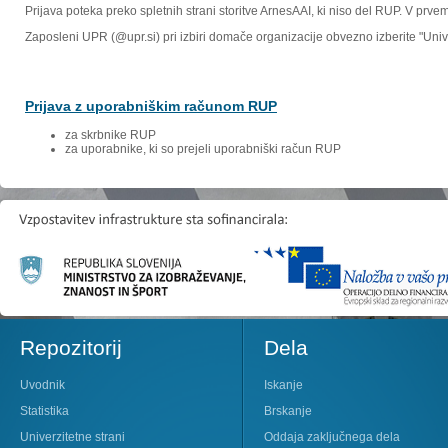
Prijava poteka preko spletnih strani storitve ArnesAAI, ki niso del RUP. V prv
Zaposleni UPR (@upr.si) pri izbiri domače organizacije obvezno izberite "Un
Prijava z uporabniškim računom RUP
za skrbnike RUP
za uporabnike, ki so prejeli uporabniški račun RUP
Repozitorij
Dela
Uvodnik
Iskanje
Statistika
Brskanje
Univerzitetne strani
Oddaja zaključnega dela