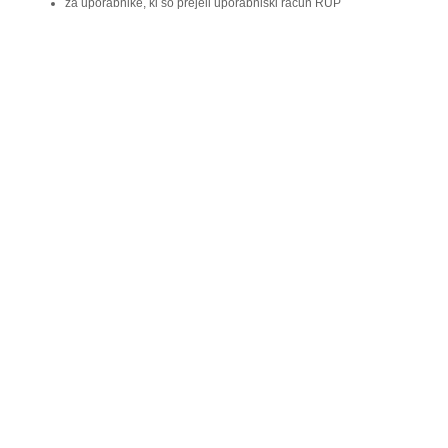
za uporabnike, ki so prejeli uporabniški račun RUP