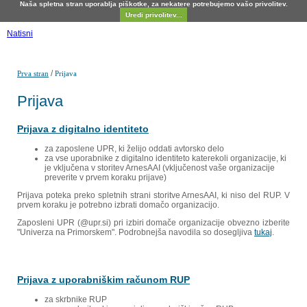
Naša spletna stran uporablja piškotke, za nekatere potrebujemo vašo privolitev.
Uredi privolitev...
Natisni
/
Prva stran
Prijava
Prijava
Prijava z digitalno identiteto
za zaposlene UPR, ki želijo oddati avtorsko delo
za vse uporabnike z digitalno identiteto katerekoli organizacije, ki
je vključena v storitev ArnesAAI (vključenost vaše organizacije
preverite v prvem koraku prijave)
Prijava poteka preko spletnih strani storitve ArnesAAI, ki niso del RUP. V
prvem koraku je potrebno izbrati domačo organizacijo.
Zaposleni UPR (@upr.si) pri izbiri domače organizacije obvezno izberite
"Univerza na Primorskem". Podrobnejša navodila so dosegljiva
tukaj
.
Prijava z uporabniškim računom RUP
za skrbnike RUP