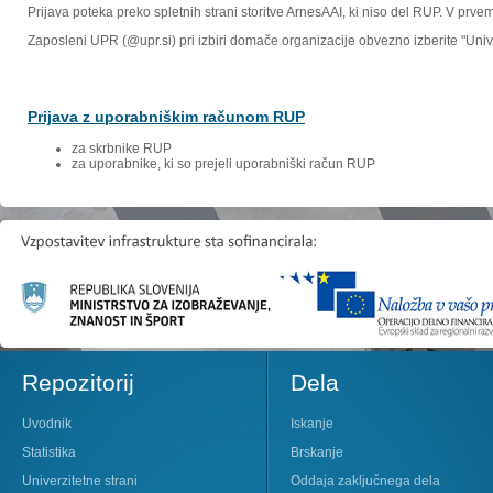
Prijava poteka preko spletnih strani storitve ArnesAAI, ki niso del RUP. V prv
Zaposleni UPR (@upr.si) pri izbiri domače organizacije obvezno izberite "Un
Prijava z uporabniškim računom RUP
za skrbnike RUP
za uporabnike, ki so prejeli uporabniški račun RUP
Repozitorij
Dela
Uvodnik
Iskanje
Statistika
Brskanje
Univerzitetne strani
Oddaja zaključnega dela