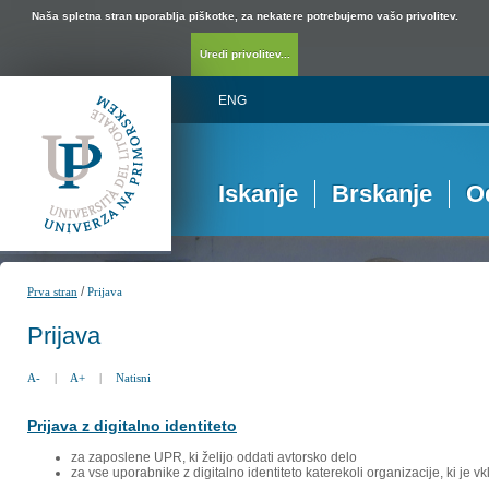
Naša spletna stran uporablja piškotke, za nekatere potrebujemo vašo privolitev.
Uredi privolitev...
ENG
Iskanje
Brskanje
O
/
Prva stran
Prijava
Prijava
A-
|
A+
|
Natisni
Prijava z digitalno identiteto
za zaposlene UPR, ki želijo oddati avtorsko delo
za vse uporabnike z digitalno identiteto katerekoli organizacije, ki je 