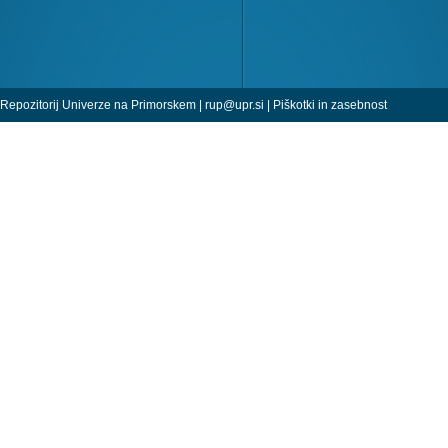
Repozitorij Univerze na Primorskem |
rup@upr.si
|
Piškotki in zasebnost