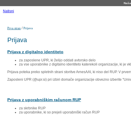
Naša 
Natisni
/
Prva stran
Prijava
Prijava
Prijava z digitalno identiteto
za zaposlene UPR, ki želijo oddati avtorsko delo
za vse uporabnike z digitalno identiteto katerekoli organizacije, ki je 
Prijava poteka preko spletnih strani storitve ArnesAAI, ki niso del RUP. V prv
Zaposleni UPR (@upr.si) pri izbiri domače organizacije obvezno izberite "Un
Prijava z uporabniškim računom RUP
za skrbnike RUP
za uporabnike, ki so prejeli uporabniški račun RUP