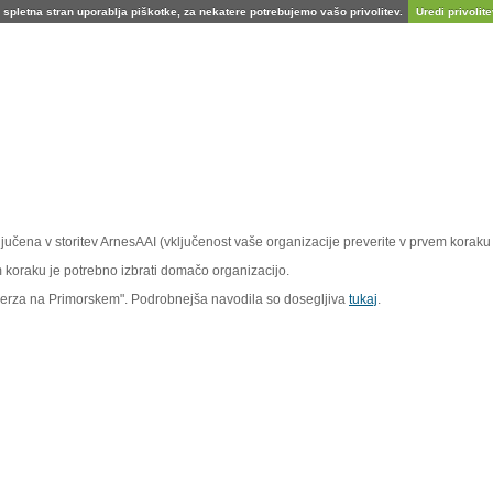
spletna stran uporablja piškotke, za nekatere potrebujemo vašo privolitev.
Uredi privolitev
vključena v storitev ArnesAAI (vključenost vaše organizacije preverite v prvem koraku 
em koraku je potrebno izbrati domačo organizacijo.
iverza na Primorskem". Podrobnejša navodila so dosegljiva
tukaj
.