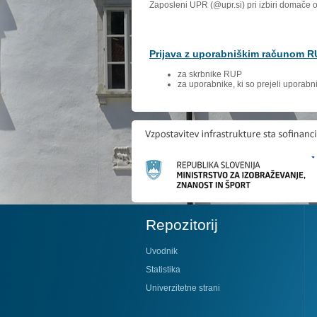
Zaposleni UPR (@upr.si) pri izbiri domače 
Prijava z uporabniškim računom 
za skrbnike RUP
za uporabnike, ki so prejeli uporab
Repozitorij
Uvodnik
Statistika
Univerzitetne strani