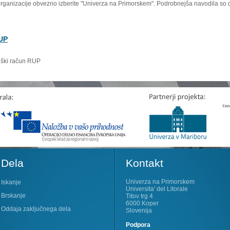
organizacije obvezno izberite "Univerza na Primorskem". Podrobnejša navodila so 
RUP
niški račun RUP
Dela
Kontakt
Univerza na Primorskem
Iskanje
Universita' del Litorale
Brskanje
Titov trg 4
6000 Koper
Oddaja zaključnega dela
Slovenija
Podpora