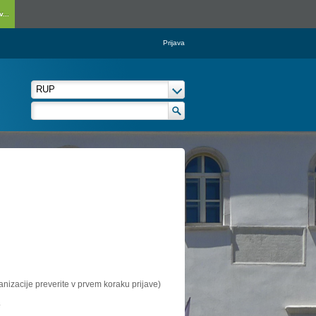
...
Prijava
ganizacije preverite v prvem koraku prijave)
.