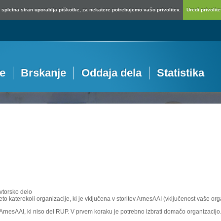
spletna stran uporablja piškotke, za nekatere potrebujemo vašo privolitev.
Uredi privolitev
je
Brskanje
Oddaja dela
Statistika
vtorsko delo
eto katerekoli organizacije, ki je vključena v storitev ArnesAAI (vključenost vaše or
e ArnesAAI, ki niso del RUP. V prvem koraku je potrebno izbrati domačo organizacijo