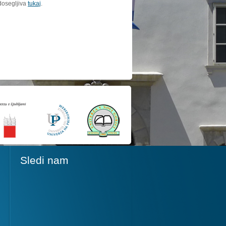
dosegljiva
tukaj
.
Sledi nam