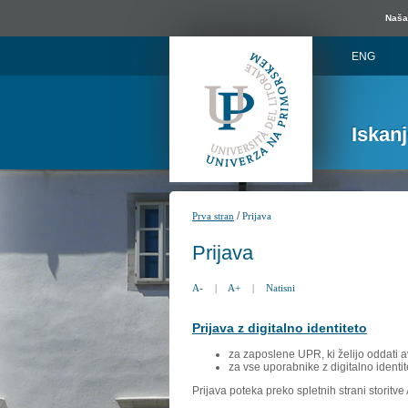
Naša 
ENG
Iskan
/
Prva stran
Prijava
Prijava
A-
|
A+
|
Natisni
Prijava z digitalno identiteto
za zaposlene UPR, ki želijo oddati a
za vse uporabnike z digitalno identit
Prijava poteka preko spletnih strani storitv