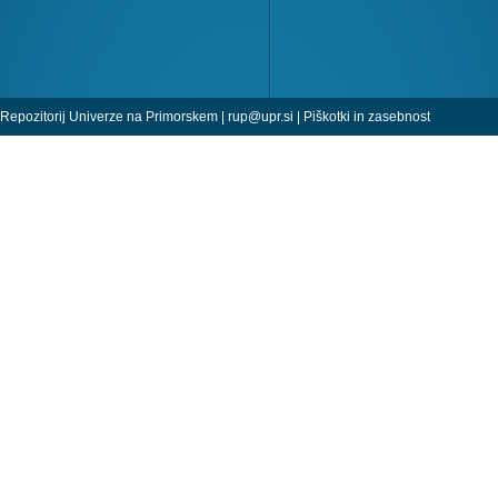
Repozitorij Univerze na Primorskem |
rup@upr.si
|
Piškotki in zasebnost