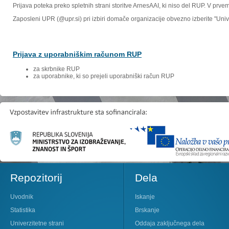
Prijava poteka preko spletnih strani storitve ArnesAAI, ki niso del RUP. V prv
Zaposleni UPR (@upr.si) pri izbiri domače organizacije obvezno izberite "Un
Prijava z uporabniškim računom RUP
za skrbnike RUP
za uporabnike, ki so prejeli uporabniški račun RUP
Repozitorij
Dela
Uvodnik
Iskanje
Statistika
Brskanje
Univerzitetne strani
Oddaja zaključnega dela