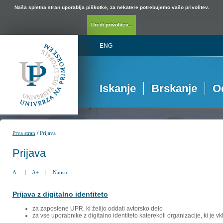
Naša spletna stran uporablja piškotke, za nekatere potrebujemo vašo privolitev.
Uredi privolitev...
ENG
Iskanje
Brskanje
O
/
Prva stran
Prijava
Prijava
A-
|
A+
|
Natisni
Prijava z digitalno identiteto
za zaposlene UPR, ki želijo oddati avtorsko delo
za vse uporabnike z digitalno identiteto katerekoli organizacije, ki je 