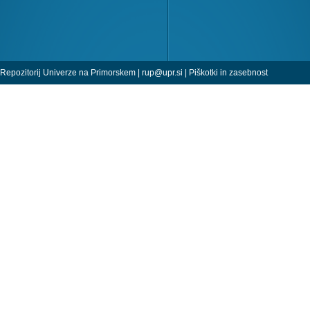
Repozitorij Univerze na Primorskem |
rup@upr.si
|
Piškotki in zasebnost