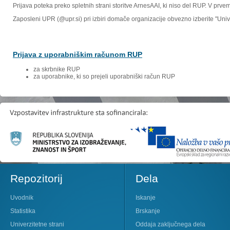
Prijava poteka preko spletnih strani storitve ArnesAAI, ki niso del RUP. V prv
Zaposleni UPR (@upr.si) pri izbiri domače organizacije obvezno izberite "Un
Prijava z uporabniškim računom RUP
za skrbnike RUP
za uporabnike, ki so prejeli uporabniški račun RUP
Repozitorij
Dela
Uvodnik
Iskanje
Statistika
Brskanje
Univerzitetne strani
Oddaja zaključnega dela