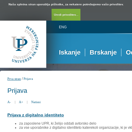
Naša spletna stran uporablja piškotke, za nekatere potrebujemo vašo privolitev.
Uredi privolitev...
ENG
Iskanje
Brskanje
O
/
Prva stran
Prijava
Prijava
A-
|
A+
|
Natisni
Prijava z digitalno identiteto
za zaposlene UPR, ki želijo oddati avtorsko delo
za vse uporabnike z digitalno identiteto katerekoli organizacije, ki je 